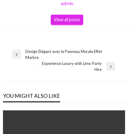
admin
View all posts
Post
Design Élégant avec le Panneau Murale Effet
Previous
Marbre
navigation
Post
Experience Luxury with Limo Party
Next
Hire
Post
YOU MIGHT ALSO LIKE