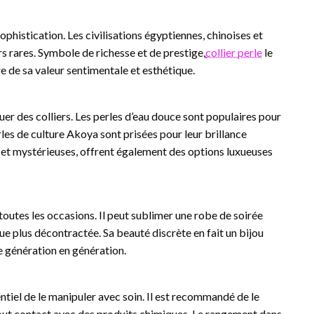
 sophistication. Les civilisations égyptiennes, chinoises et
s rares. Symbole de richesse et de prestige,
collier perle
le
re de sa valeur sentimentale et esthétique.
iquer des colliers. Les perles d’eau douce sont populaires pour
rles de culture Akoya sont prisées pour leur brillance
s et mystérieuses, offrent également des options luxueuses
à toutes les occasions. Il peut sublimer une robe de soirée
e plus décontractée. Sa beauté discrète en fait un bijou
e génération en génération.
ssentiel de le manipuler avec soin. Il est recommandé de le
tout contact avec des produits chimiques. Le rangement dans