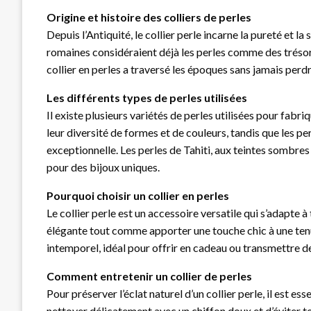
Origine et histoire des colliers de perles
Depuis l’Antiquité, le collier perle incarne la pureté et la
romaines considéraient déjà les perles comme des trésor
collier en perles a traversé les époques sans jamais perd
Les différents types de perles utilisées
Il existe plusieurs variétés de perles utilisées pour fabr
leur diversité de formes et de couleurs, tandis que les pe
exceptionnelle. Les perles de Tahiti, aux teintes sombre
pour des bijoux uniques.
Pourquoi choisir un collier en perles
Le collier perle est un accessoire versatile qui s’adapte 
élégante tout comme apporter une touche chic à une tenu
intemporel, idéal pour offrir en cadeau ou transmettre d
Comment entretenir un collier de perles
Pour préserver l’éclat naturel d’un collier perle, il est e
nettoyer délicatement avec un chiffon doux et d’éviter 