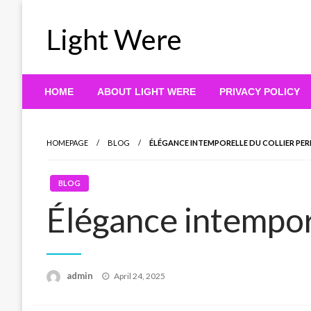
Skip
to
Light Were
content
HOME
ABOUT LIGHT WERE
PRIVACY POLICY
HOMEPAGE
BLOG
ÉLÉGANCE INTEMPORELLE DU COLLIER PER
BLOG
Élégance intempore
Posted
admin
April 24, 2025
on