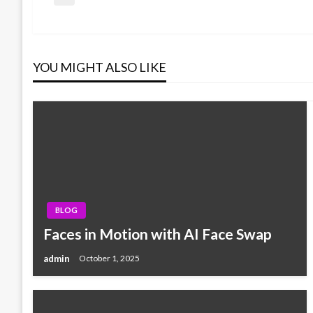
Post
Previous
Post
navigation
YOU MIGHT ALSO LIKE
BLOG
Faces in Motion with AI Face Swap
admin
October 1, 2025