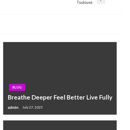
Next
Toulouse
Post
BLOG
Breathe Deeper Feel Better Live Fully
admin
July 27, 2025