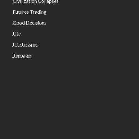
Civilization Collapses
Futures Trading
Good Decisions
Life
Life Lessons
Teenager