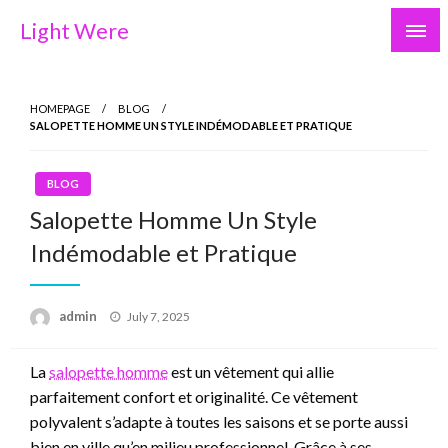
Skip
Light Were
to
content
HOMEPAGE
BLOG
SALOPETTE HOMME UN STYLE INDÉMODABLE ET PRATIQUE
BLOG
Salopette Homme Un Style
Indémodable et Pratique
Posted
admin
July 7, 2025
on
La
salopette homme
est un vêtement qui allie
parfaitement confort et originalité. Ce vêtement
polyvalent s’adapte à toutes les saisons et se porte aussi
bien en ville qu’en milieu professionnel. Grâce à ses