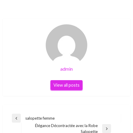
admin
View all posts
Post
salopette femme
Previous
navigation
Élégance Décontractée avec la Robe
Post
Next
Salopette