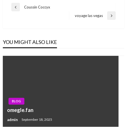
Post
Coussin Coccyx
Previous
navigation
Post
voyage las vegas
Next
Post
YOU MIGHT ALSO LIKE
BLOG
omegle.fan
admin
September 18, 2025