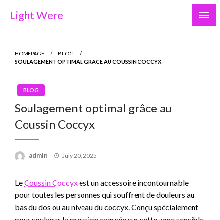
Skip
Light Were
to
content
HOMEPAGE
BLOG
SOULAGEMENT OPTIMAL GRÂCE AU COUSSIN COCCYX
BLOG
Soulagement optimal grâce au
Coussin Coccyx
Posted
admin
July 20, 2025
on
Le
Coussin Coccyx
est un accessoire incontournable
pour toutes les personnes qui souffrent de douleurs au
bas du dos ou au niveau du coccyx. Conçu spécialement
pour soulager la pression exercée sur cette zone sensible