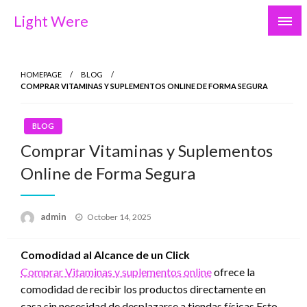
Skip
Light Were
to
content
HOMEPAGE
BLOG
COMPRAR VITAMINAS Y SUPLEMENTOS ONLINE DE FORMA SEGURA
BLOG
Comprar Vitaminas y Suplementos
Online de Forma Segura
Posted
admin
October 14, 2025
on
Comodidad al Alcance de un Click
Comprar Vitaminas y suplementos online
ofrece la
comodidad de recibir los productos directamente en
casa sin necesidad de desplazarse a tiendas físicas Esto