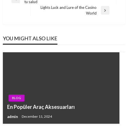
Previous
tu salud
navigation
Post
Lights Luck and Lure of the Casino
Next
World
Post
YOU MIGHT ALSO LIKE
BLOG
En Popüler Araç Aksesuarları
admin
December 11, 2024