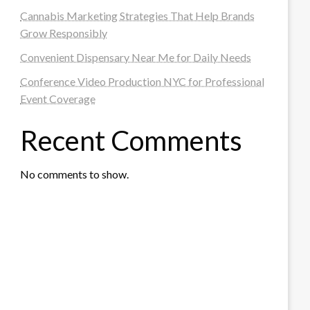
Cannabis Marketing Strategies That Help Brands
Grow Responsibly
Convenient Dispensary Near Me for Daily Needs
Conference Video Production NYC for Professional
Event Coverage
Recent Comments
No comments to show.