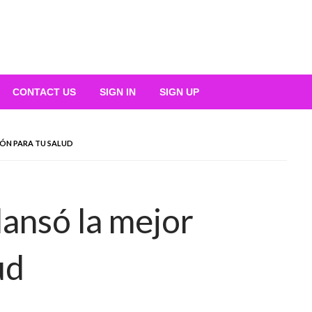
CONTACT US
SIGN IN
SIGN UP
IÓN PARA TU SALUD
lansó la mejor
ud