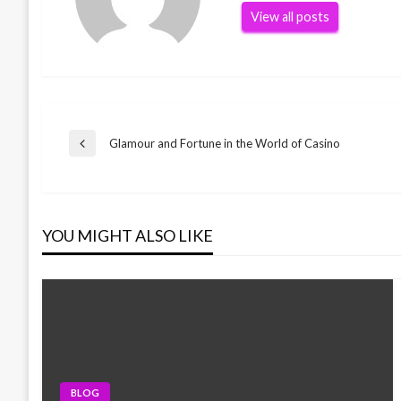
View all posts
Post
Glamour and Fortune in the World of Casino
Previous
Post
navigation
YOU MIGHT ALSO LIKE
BLOG