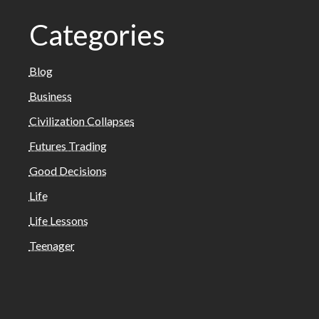
Categories
Blog
Business
Civilization Collapses
Futures Trading
Good Decisions
Life
Life Lessons
Teenager