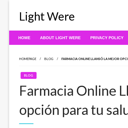
Skip
to
Light Were
content
HOME
ABOUT LIGHT WERE
PRIVACY POLICY
HOMEPAGE
BLOG
FARMACIA ONLINE LLANSÓ LA MEJOR OPC
BLOG
Farmacia Online L
opción para tu sal