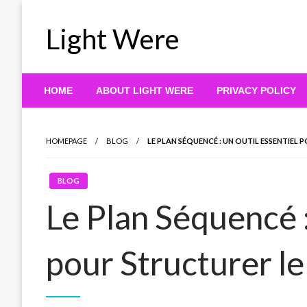
Skip
to
Light Were
content
HOME
ABOUT LIGHT WERE
PRIVACY POLICY
HOMEPAGE
BLOG
LE PLAN SÉQUENCÉ : UN OUTIL ESSENTIEL 
BLOG
Le Plan Séquencé :
pour Structurer le