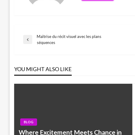
Maîtrise du récit visuel avec les plans
Post
Previous
séquences
Post
navigation
YOU MIGHT ALSO LIKE
BLOG
Where Excitement Meets Chance in