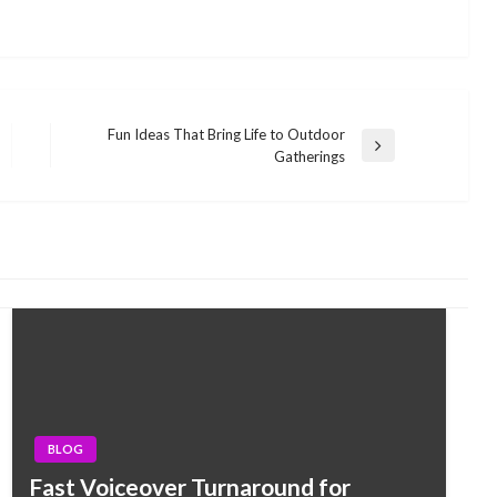
Fun Ideas That Bring Life to Outdoor
Next
Gatherings
Post
BLOG
Fast Voiceover Turnaround for